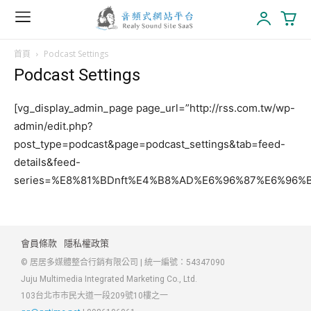
首頁
Podcast Settings
Podcast Settings
[vg_display_admin_page page_url=”http://rss.com.tw/wp-
admin/edit.php?
post_type=podcast&page=podcast_settings&tab=feed-
details&feed-
series=%E8%81%BDnft%E4%B8%AD%E6%96%87%E6%96%B
會員條款
隱私權政策
© 居居多媒體整合行銷有限公司 | 統一編號：54347090
Juju Multimedia Integrated Marketing Co., Ltd.
103台北市市民大道一段209號10樓之一