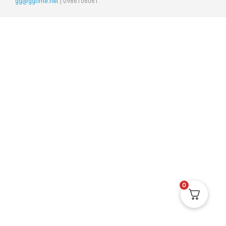
gg@ggtime.net
|
0986106061
0