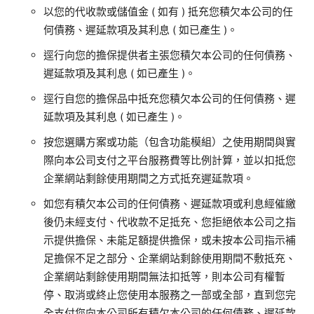
以您的代收款或儲值金
(
如有
)
抵充您積欠本公司的任
何債務、遲延款項及其利息
(
如已產生
)
。
逕行向您的擔保提供者主張您積欠本公司的任何債務、
遲延款項及其利息
(
如已產生
)
。
逕行自您的擔保品中抵充您積欠本公司的任何債務、遲
延款項及其利息
(
如已產生
)
。
按您選購方案或功能（包含功能模組）之使用期間與實
際向本公司支付之平台服務費等比例計算，並以扣抵您
企業網站剩餘使用期間之方式抵充遲延款項。
如您有積欠本公司的任何債務、遲延款項或利息經催繳
後仍未經支付、代收款不足抵充、您拒絕依本公司之指
示提供擔保、未能足額提供擔保，或未按本公司指示補
足擔保不足之部分、企業網站剩餘使用期間不敷抵充、
企業網站剩餘使用期間無法扣抵等，則本公司有權暫
停、取消或終止您使用本服務之一部或全部，直到您完
全支付您向本公司所有積欠本公司的任何債務、遲延款