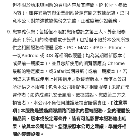
但不限於請求與回應的資訊內容及其時間、
IP
位址、參數
內容
)
、庫存異動等與企業網站營運有關之數據紀錄，您同
意本公司對前述數據備份之完整、正確度無保證義務。
您需確保您
(
包括但不限於您所委託之第三人、外部服務
廠商
)
所使用的軟硬體電子設備
(
包括但不限於本公司所提
供之相關服務軟硬體版本、
PC
、
MAC
、
iPAD
、
iPhone
、
一切
Android
或
iOS
等相關軟硬體
)
均為當期最新版本
(
或是前一期版本
)
，並且您所使用的瀏覽器應為
Chrome
最新的穩定版本，或
Safari
當期最新
(
或前一期版本
)
。若
因您未更新或使用上述所適用之軟硬體版本，而使本公司
所提供之本服務
(
包含本公司所提供之相關服務
)
未能正常
運作者
(
如造成資訊安全風險、數據錯誤、您或第三方之
損害者
)
，本公司不負任何維護及損害賠償責任。
[
注意事
項
]
本服務是透過網際網路而提供的雲端服務，您的硬體設
備品質、版本或設定等條件，皆有可能影響本服務輸出結
果，故與本公司無涉。您應按照本公司之建議，準備好相
關的硬體設備。