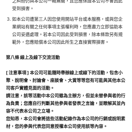
之糾紛仍與本公司一概無關，且您應保證本公司不會因此
受到損害。
如本公司遭第三人因您使用開站平台或本服務，或與您企
業網站有關之任何事項主張權利時，您應盡力立即協助本
公司妥適處理。若本公司因此受到損害，除本條款另有規
範外，您應賠償本公司因此所生之直接實際損害。
第八條
線上及線下交流活動
[
注意事項
]
本公司可能隨時舉辦線上或線下的活動，包含小
聚、說明會、討論會、座談會、大賞等等您有可能與其他本公
司客戶實體見面的活動。
請注意，該等活動中本公司雖為主辦方，但並未替參與者的行
為負責；您應自行判斷其他參與者發表之言論，並瞭解其並內
容不代表本公司之立場。
您知悉，本公司會將這些活動紀錄作為本公司的行銷或說明素
材，您的參與代表您同意授權本公司使用該等內容。