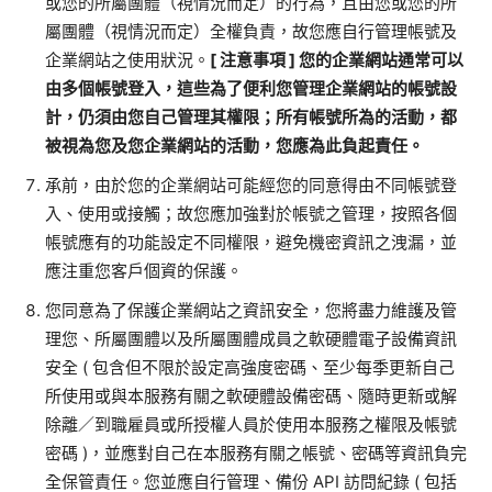
或您的所屬團體（視情況而定）的行為，且由您或您的所
屬團體（視情況而定）全權負責，故您應自行管理帳號及
企業網站之使用狀況。
[
注意事項
]
您的企業網站通常可以
由多個帳號登入，這些為了便利您管理企業網站的帳號設
計，仍須由您自己管理其權限；所有帳號所為的活動，都
被視為您及您企業網站的活動，您應為此負起責任。
承前，由於您的企業網站可能經您的同意得由不同帳號登
入、使用或接觸；故您應加強對於帳號之管理，按照各個
帳號應有的功能設定不同權限，避免機密資訊之洩漏，並
應注重您客戶個資的保護。
您同意為了保護企業網站之資訊安全，您將盡力維護及管
理您、所屬團體以及所屬團體成員之軟硬體電子設備資訊
安全
(
包含但不限於設定高強度密碼、至少每季更新自己
所使用或與本服務有關之軟硬體設備密碼、隨時更新或解
除離／到職雇員或所授權人員於使用本服務之權限及帳號
密碼
)
，並應對自己在本服務有關之帳號、密碼等資訊負完
全保管責任。您並應自行管理、備份
API
訪問紀錄
(
包括