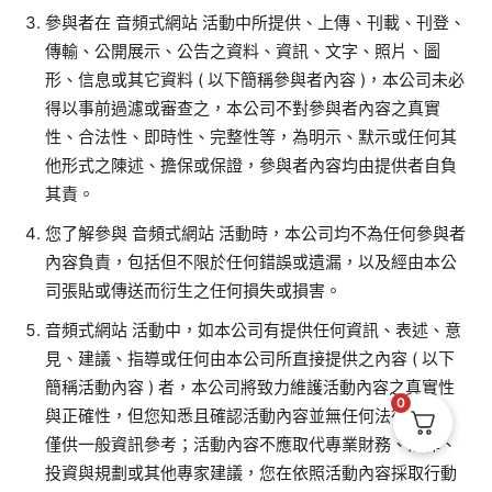
參與者在 音頻式網站 活動中所提供、上傳、刊載、刊登、
傳輸、公開展示、公告之資料、資訊、文字、照片、圖
形、信息或其它資料
(
以下簡稱參與者內容
)
，本公司未必
得以事前過濾或審查之，本公司不對參與者內容之真實
性、合法性、即時性、完整性等，為明示、默示或任何其
他形式之陳述、擔保或保證，參與者內容均由提供者自負
其責。
您了解參與 音頻式網站 活動時，本公司均不為任何參與者
內容負責，包括但不限於任何錯誤或遺漏，以及經由本公
司張貼或傳送而衍生之任何損失或損害。
音頻式網站 活動中，如本公司有提供任何資訊、表述、意
見、建議、指導或任何由本公司所直接提供之內容
(
以下
簡稱活動內容
)
者，本公司將致力維護活動內容之真實性
0
與正確性，但您知悉且確認活動內容並無任何法律效力，
僅供一般資訊參考；活動內容不應取代專業財務、法律、
投資與規劃或其他專家建議，您在依照活動內容採取行動