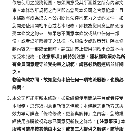
依您使用之服務範圍，您須同意受其所涵蓋之所有內容拘
束。本條款所規範之內容即為您與本公司之合意協議，且
本條款將成為您與本公司間具法律拘束力之契約文件；如
您開始使用開站平台或者本服務，即視為您同意且願意接
受本條款之約束。如果您不同意本條款或其中任何一部
份，或者您所應遵守之法律、法規命令或政策等排除本條
款內容之一部或全部時，請立即停止使用開站平台並不再
接受本服務。
[
注意事項
]
請特別注意，隱私權政策亦為所
有會員同意遵守並受拘束之規範，請務必點選連結並詳閱
之。
物流條款亦同，故如您有串接任何一項物流服務，也務必
詳閱。
本公司可能更新本條款，如欲繼續使用開站平台或者接受
本服務，您亦須同意更新後之條款；本條款之更新方式與
效力等可詳查「條款修改、更新與解釋」之內容，您的繼
續使用亦將被視為您已同意更新後之條款。
[
注意事項
]
本
服務可能串接其他由本公司或第三人提供之服務，該等服