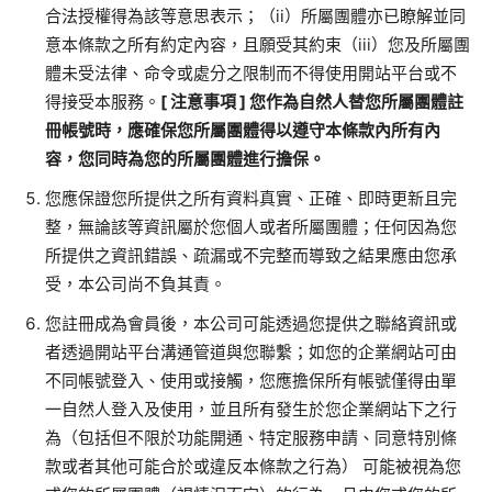
合法授權得為該等意思表示；（
ii
）所屬團體亦已瞭解並同
意本條款之所有約定內容，且願受其約束（
iii
）您及所屬團
體未受法律、命令或處分之限制而不得使用開站平台或不
得接受本服務。
[
注意事項
]
您作為自然人替您所屬團體註
冊帳號時，應確保您所屬團體得以遵守本條款內所有內
容，您同時為您的所屬團體進行擔保。
您應保證您所提供之所有資料真實、正確、即時更新且完
整，無論該等資訊屬於您個人或者所屬團體；任何因為您
所提供之資訊錯誤、疏漏或不完整而導致之結果應由您承
受，本公司尚不負其責。
您註冊成為會員後，本公司可能透過您提供之聯絡資訊或
者透過開站平台溝通管道與您聯繫；如您的企業網站可由
不同帳號登入、使用或接觸，您應擔保所有帳號僅得由單
一自然人登入及使用，並且所有發生於您企業網站下之行
為（包括但不限於功能開通、特定服務申請、同意特別條
款或者其他可能合於或違反本條款之行為） 可能被視為您