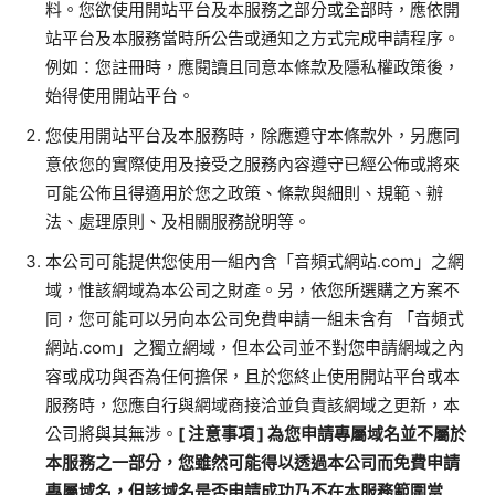
料。您欲使用開站平台及本服務之部分或全部時，應依開
站平台及本服務當時所公告或通知之方式完成申請程序。
例如：您註冊時，應閱讀且同意本條款及隱私權政策後，
始得使用開站平台。
您使用開站平台及本服務時，除應遵守本條款外，另應同
意依您的實際使用及接受之服務內容遵守已經公佈或將來
可能公佈且得適用於您之政策、條款與細則、規範、辦
法、處理原則、及相關服務說明等。
本公司可能提供您使用一組內含「音頻式網站
.com
」之網
域，惟該網域為本公司之財產。另，依您所選購之方案不
同，您可能可以另向本公司免費申請一組未含有 「音頻式
網站
.com
」之獨立網域，但本公司並不對您申請網域之內
容或成功與否為任何擔保，且於您終止使用開站平台或本
服務時，您應自行與網域商接洽並負責該網域之更新，本
公司將與其無涉。
[
注意事項
]
為您申請專屬域名並不屬於
本服務之一部分，您雖然可能得以透過本公司而免費申請
專屬域名，但該域名是否申請成功乃不在本服務範圍當