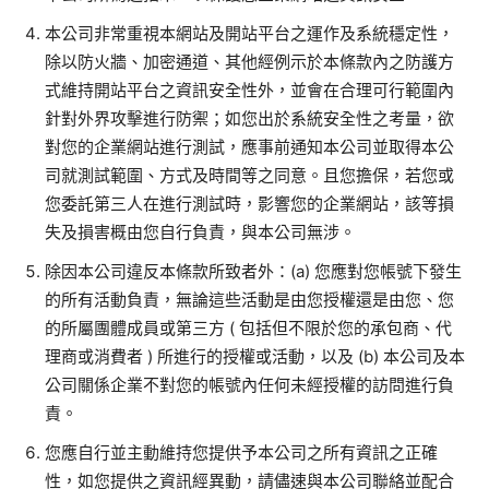
本公司非常重視本網站及開站平台之運作及系統穩定性，
除以防火牆、加密通道、其他經例示於本條款內之防護方
式維持開站平台之資訊安全性外，並會在合理可行範圍內
針對外界攻擊進行防禦；如您出於系統安全性之考量，欲
對您的企業網站進行測試，應事前通知本公司並取得本公
司就測試範圍、方式及時間等之同意。且您擔保，若您或
您委託第三人在進行測試時，影響您的企業網站，該等損
失及損害概由您自行負責，與本公司無涉。
除因本公司違反本條款所致者外：
(a)
您應對您帳號下發生
的所有活動負責，無論這些活動是由您授權還是由您、您
的所屬團體成員或第三方
(
包括但不限於您的承包商、代
理商或消費者
)
所進行的授權或活動，以及
(b)
本公司及本
公司關係企業不對您的帳號內任何未經授權的訪問進行負
責。
您應自行並主動維持您提供予本公司之所有資訊之正確
性，如您提供之資訊經異動，請儘速與本公司聯絡並配合