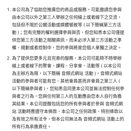
本公司為了協助您推廣您的商品或服務，可能邀請您參與
由本公司以外之第三人舉辦之任何線上或者線下之交流，
包括但不限於公關活動或媒體餐敘等
(
以下簡稱第三方活
動
)
；您有完整的權利選擇參與與否，但您知悉本公司僅提
供您第三方活動之相關資訊，而未必涉入第三方活動之準
備、規劃或者控制中，您的參與將是您個人單獨之決定。
為了提供您更多元且完善的服務，本公司可能時不時舉辦
線上或者線下的聚會、課程、分享會、活動等
(
以本公司
為主辦方為限，以下簡稱 音頻式網站 活動
)
，音頻式網站
活動的參與者可能有您、其他會員甚而非會員之第三人
(
以下簡稱參與者
)
，您知悉且同意本公司並無法控制任何參
與者之行為，您與任何第三人的互動應由您本人自行負擔
其結果。本公司提醒包括您的所有參與者於參與 音頻式網
站 活動時應遵守本條款、本公司之任何政策、特別條款以
及有效之所有法令，但本公司無法為 音頻式網站 活動上的
所有行為承擔責任。