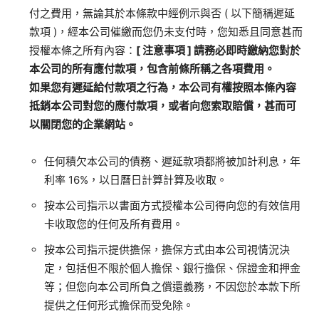
付之費用，無論其於本條款中經例示與否
(
以下簡稱遲延
款項
)
，經本公司催繳而您仍未支付時，您知悉且同意甚而
授權本條之所有內容：
[
注意事項
]
請務必即時繳納您對於
本公司的所有應付款項，包含前條所稱之各項費用。
如果您有遲延給付款項之行為，本公司有權按照本條內容
抵銷本公司對您的應付款項，或者向您索取賠償，甚而可
以關閉您的企業網站。
任何積欠本公司的債務、遲延款項都將被加計利息，年
利率
16%
，以日曆日計算計算及收取。
按本公司指示以書面方式授權本公司得向您的有效信用
卡收取您的任何及所有費用。
按本公司指示提供擔保，擔保方式由本公司視情況決
定，包括但不限於個人擔保、銀行擔保、保證金和押金
等；但您向本公司所負之償還義務，不因您於本款下所
提供之任何形式擔保而受免除。